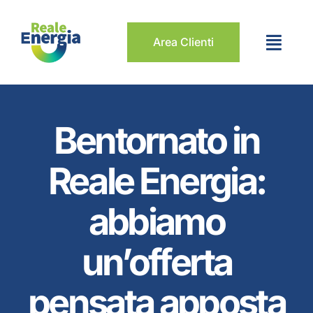
Salta
al
Area Clienti
contenuto
Bentornato in
Reale Energia:
abbiamo
un’offerta
pensata apposta